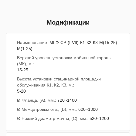
Модификации
Наименование:
МГФ-СР-(I-VII)-К1-К2-К3-М(15-25)-
М(1-25)
Верхний уровень установки мобильной короны
(МК), м.:
15-25
Высота установки стацинарной площадки
обслуживания К1, К2, К3, м.:
5-20
Ø Фланца, (А), мм.:
720~1400
Ø Межцетровых отв., (В), мм.:
620~1300
Ø Нижний диаметр мачты, (С), мм.:
520~1200