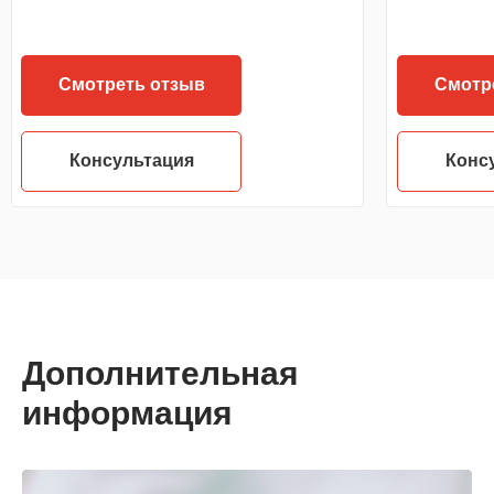
Смотреть отзыв
Смотр
Консультация
Конс
Дополнительная
информация