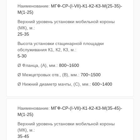
Наименование:
МГФ-СР-(I-VII)-К1-К2-К3-М(25-35)-
М(1-25)
Верхний уровень установки мобильной короны
(МК), м.:
25-35
Высота установки стацинарной площадки
обслуживания К1, К2, К3, м.:
5-30
Ø Фланца, (А), мм.:
800~1600
Ø Межцетровых отв., (В), мм.:
700~1500
Ø Нижний диаметр мачты, (С), мм.:
600~1400
Наименование:
МГФ-СР-(I-VII)-К1-К2-К3-М(35-45)-
М(1-25)
Верхний уровень установки мобильной короны
(МК), м.:
35-45