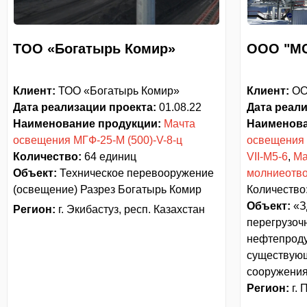
ТОО «Богатырь Комир»
ООО "МС
Клиент:
ТОО «Богатырь Комир»
Клиент:
ОО
Дата реализации проекта:
01.08.22
Дата реали
Наименование продукции:
Мачта
Наименова
освещения МГФ-25-М (500)-V-8-ц
освещения 
Количество:
64 единиц
VII-М5-6
,
Ма
Объект
:
Техническое перевооружение
молниеотво
(освещение) Разрез Богатырь Комир
Количество
Объект
:
«З
Регион
:
г. Экибастуз, респ. Казахстан
перегрузоч
нефтепроду
существующ
сооружени
Регион
:
г. 