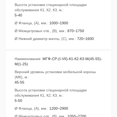
Высота установки стацинарной площадки
обслуживания К1, К2, К3, м.:
5-40
Ø Фланца, (А), мм.:
1000~1900
Ø Межцетровых отв., (В), мм.:
870~1750
Ø Нижний диаметр мачты, (С), мм.:
720~1600
Наименование:
МГФ-СР-(I-VII)-К1-К2-К3-М(45-55)-
М(1-25)
Верхний уровень установки мобильной короны
(МК), м.:
45-55
Высота установки стацинарной площадки
обслуживания К1, К2, К3, м.:
5-50
Ø Фланца, (А), мм.:
1200~2900
Ø Межцетровых отв., (В), мм.:
1050~2700